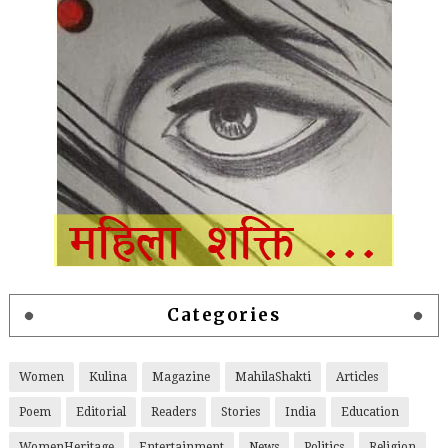
Categories
Women
Kulina
Magazine
MahilaShakti
Articles
Poem
Editorial
Readers
Stories
India
Education
WomenHeritage
Entertainment
News
Politics
Religion