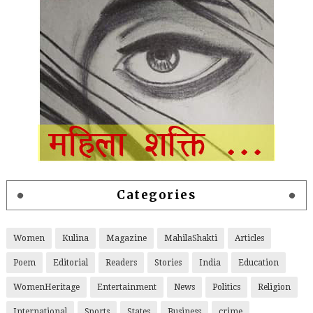
Categories
Women
Kulina
Magazine
MahilaShakti
Articles
Poem
Editorial
Readers
Stories
India
Education
WomenHeritage
Entertainment
News
Politics
Religion
International
Sports
States
Business
crime