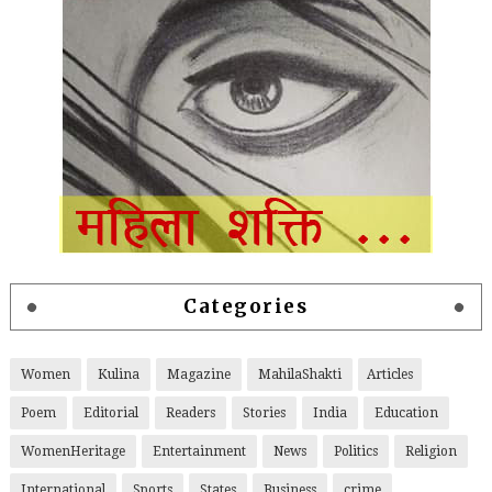
Categories
Women
Kulina
Magazine
MahilaShakti
Articles
Poem
Editorial
Readers
Stories
India
Education
WomenHeritage
Entertainment
News
Politics
Religion
International
Sports
States
Business
crime