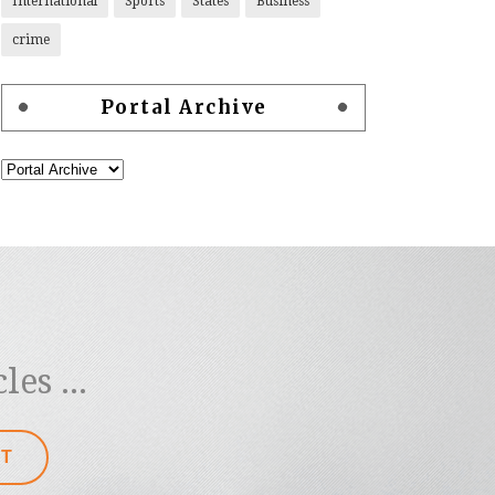
International
Sports
States
Business
crime
Portal Archive
es ...