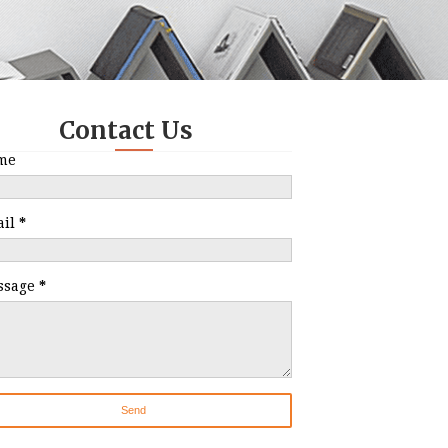
Contact Us
me
ail
*
ssage
*