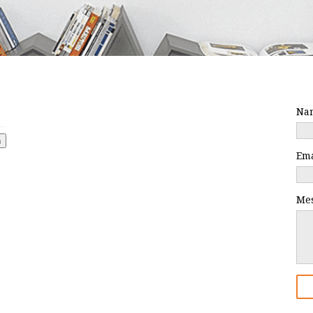
Na
Em
Me