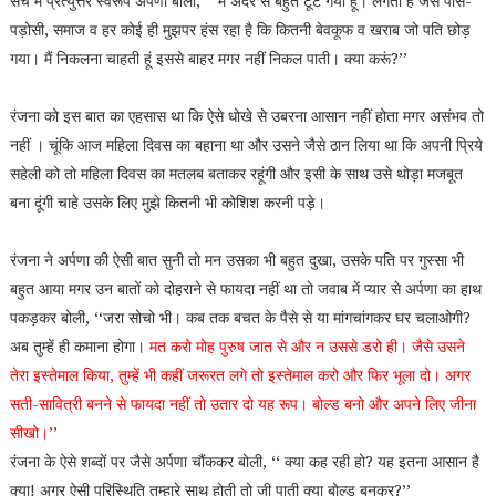
सच में प्रत्युत्तर स्वरूप अर्पणा बोली, ‘‘ मैं अंदर से बहुत टूट गयी हूं। लगता है जैसे पास-
पड़ोसी, समाज व हर कोई ही मुझपर हंस रहा है कि कितनी बेवकूफ व खराब जो पति छोड़
गया। मैं निकलना चाहती हूं इससे बाहर मगर नहीं निकल पाती। क्या करूं?’’
रंजना को इस बात का एहसास था कि ऐसे धोखे से उबरना आसान नहीं होता मगर असंभव तो
नहीं । चूंकि आज महिला दिवस का बहाना था और उसने जैसे ठान लिया था कि अपनी प्रिये
सहेली को तो महिला दिवस का मतलब बताकर रहूंगी और इसी के साथ उसे थोड़ा मजबूत
बना दूंगी चाहे उसके लिए मुझे कितनी भी कोशिश करनी पड़े।
रंजना ने अर्पणा की ऐसी बात सुनी तो मन उसका भी बहुत दुखा, उसके पति पर गुस्सा भी
बहुत आया मगर उन बातों को दोहराने से फायदा नहीं था तो जवाब में प्यार से अर्पणा का हाथ
पकड़कर बोली, ‘‘जरा सोचो भी। कब तक बचत के पैसे से या मांगचांगकर घर चलाओगी?
अब तुम्हें ही कमाना होगा।
मत करो मोह पुरुष जात से और न उससे डरो ही। जैसे उसने
तेरा इस्तेमाल किया, तुम्हें भी कहीं जरूरत लगे तो इस्तेमाल करो और फिर भूला दो। अगर
सती-सावित्री बनने से फायदा नहीं तो उतार दो यह रूप। बोल्ड बनो और अपने लिए जीना
सीखो।’’
रंजना के ऐसे शब्दों पर जैसे अर्पणा चौंककर बोली, ‘‘ क्या कह रही हो? यह इतना आसान है
क्या! अगर ऐसी परिस्थिति तुम्हारे साथ होती तो जी पाती क्या बोल्ड बनकर?’’