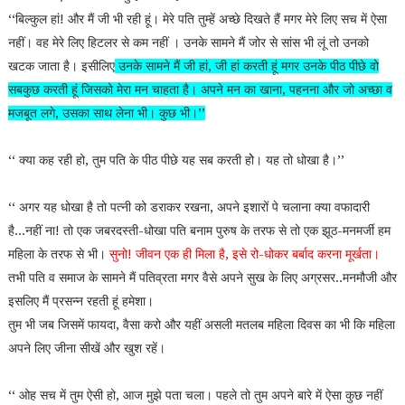
‘‘बिल्कुल हां! और मैं जी भी रही हूं। मेरे पति तुम्हें अच्छे दिखते हैं मगर मेरे लिए सच में ऐसा
नहीं। वह मेरे लिए हिटलर से कम नहीं । उनके सामने मैं जोर से सांस भी लूं तो उनको
खटक जाता है। इसीलिए
उनके सामने मैं जी हां, जी हां करती हूं मगर उनके पीठ पीछे वो
सबकुछ करती हूं जिसको मेरा मन चाहता है। अपने मन का खाना, पहनना और जो अच्छा व
मजबूत लगे, उसका साथ लेना भी। कुछ भी।’’
‘‘ क्या कह रही हो, तुम पति के पीठ पीछे यह सब करती होे। यह तो धोखा है।’’
‘‘ अगर यह धोखा है तो पत्नी को डराकर रखना, अपने इशारों पे चलाना क्या वफादारी
है...नहीं ना! तो एक जबरदस्ती-धोखा पति बनाम पुरुष के तरफ से तो एक झूठ-मनमर्जी हम
महिला के तरफ से भी।
सुनो! जीवन एक ही मिला है, इसे रो-धोकर बर्बाद करना मूर्खता।
तभी पति व समाज के सामने मैं पतिव्रता मगर वैसे अपने सुख के लिए अग्रसर..मनमौजी और
इसलिए मैं प्रसन्न रहती हूं हमेशा।
तुम भी जब जिसमें फायदा, वैसा करो और यहीं असली मतलब महिला दिवस का भी कि महिला
अपने लिए जीना सीखें और खुश रहें।
‘‘ ओह सच में तुम ऐसी हो, आज मुझे पता चला। पहले तो तुम अपने बारे में ऐसा कुछ नहीं