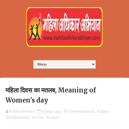
महिला दिवस का मतलब, Meaning of
Women's day
Kulina Kumari
9 years ago
Entertainment
,
Kulina
,
MahilaShakti
,
Stories
,
Women