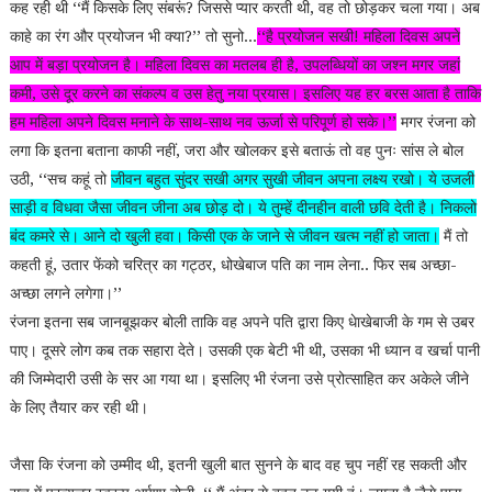
कह रही थी ‘‘मैं किसके लिए संबरूं? जिससे प्यार करती थी, वह तो छोड़कर चला गया। अब
काहे का रंग और प्रयोजन भी क्या?’’ तो सुनो...
‘‘है प्रयोजन सखी! महिला दिवस अपने
आप में बड़ा प्रयोजन है। महिला दिवस का मतलब ही है, उपलब्धियों का जश्न मगर जहां
कमी, उसे दूर करने का संकल्प व उस हेतु नया प्रयास। इसलिए यह हर बरस आता है ताकि
हम महिला अपने दिवस मनाने के साथ-साथ नव ऊर्जा से परिपूर्ण हो सके।’’
मगर रंजना को
लगा कि इतना बताना काफी नहीं, जरा और खोलकर इसे बताऊं तो वह पुनः सांस ले बोल
उठी, ‘‘सच कहूं तो
जीवन बहुत सुंदर सखी अगर सुखी जीवन अपना लक्ष्य रखो। ये उजली
साड़ी व विधवा जैसा जीवन जीना अब छोड़ दो। ये तुम्हें दीनहीन वाली छवि देती है। निकलो
बंद कमरे से। आने दो खुली हवा। किसी एक के जाने से जीवन खत्म नहीं हो जाता।
मैं तो
कहती हूं, उतार फेंको चरित्र का गट्ठर, धोखेबाज पति का नाम लेना.. फिर सब अच्छा-
अच्छा लगने लगेगा।’’
रंजना इतना सब जानबूझकर बोली ताकि वह अपने पति द्वारा किए धेाखेबाजी के गम से उबर
पाए। दूसरे लोग कब तक सहारा देते। उसकी एक बेटी भी थी, उसका भी ध्यान व खर्चा पानी
की जिम्मेदारी उसी के सर आ गया था। इसलिए भी रंजना उसे प्रोत्साहित कर अकेले जीने
के लिए तैयार कर रही थी।
जैसा कि रंजना को उम्मीद थी, इतनी खुली बात सुनने के बाद वह चुप नहीं रह सकती और