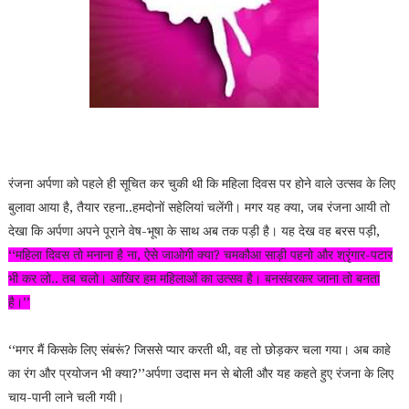
रंजना अर्पणा को पहले ही सूचित कर चुकी थी कि महिला दिवस पर होने वाले उत्सव के लिए
बुलावा आया है, तैयार रहना..हमदोनों सहेलियां चलेंगी। मगर यह क्या, जब रंजना आयी तो
देखा कि अर्पणा अपने पूराने वेष-भूषा के साथ अब तक पड़ी है। यह देख वह बरस पड़ी,
‘‘महिला दिवस तो मनाना है ना, ऐसे जाओगी क्या? चमकौआ साड़ी पहनो और श्रृंगार-पटार
भी कर लो.. तब चलो। आखिर हम महिलाओं का उत्सव है। बनसंवरकर जाना तो बनता
है।’’
‘‘मगर मैं किसके लिए संबरूं? जिससे प्यार करती थी, वह तो छोड़कर चला गया। अब काहे
का रंग और प्रयोजन भी क्या?’’अर्पणा उदास मन से बोली और यह कहते हुए रंजना के लिए
चाय-पानी लाने चली गयी।