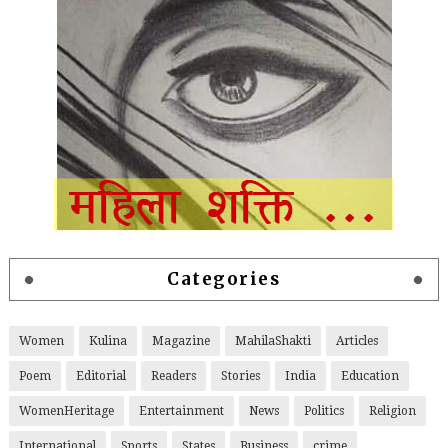
Categories
Women
Kulina
Magazine
MahilaShakti
Articles
Poem
Editorial
Readers
Stories
India
Education
WomenHeritage
Entertainment
News
Politics
Religion
International
Sports
States
Business
crime