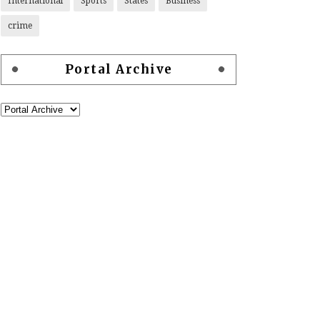
International
Sports
States
Business
crime
Portal Archive