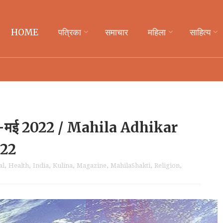
HOME
पत्रिका
समाचार
महिला
साहित्य
रैल-मई 2022 / Mahila Adhikar
022
al
,
Health
,
India
,
Kulina
,
Magazine
,
MahilaShakti
,
Religion
,